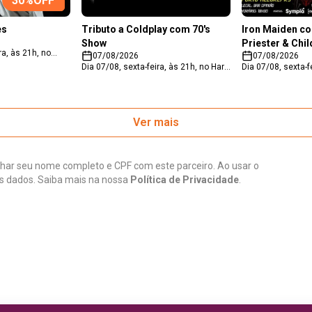
30
%OFF
es
Tributo a Coldplay com 70's
Iron Maiden c
Show
Priester & Chil
ra, às 21h, no
07/08/2026
07/08/2026
ountry. 30% OFF
Dia 07/08, sexta-feira, às 21h, no Hard
Dia 07/08, sexta-f
 e um
Rock Café Porto Alegre. Sócios do
Bar Opinião. 50% 
é necessário
Clube do Assinante tem isenção do
sócios do Clube 
adicionar o
ingresso, válido apenas na hora na
Clique em 'Usar be
ube do Assinante
unidade do parceiro.
compra de dois i
desconto já
Ver mais
desconto para o 
 pelo site de
Priester & Childre
 os dados para
dois vouchers e i
nhecido e a
durante o pagame
s realizar a sua
lhar seu nome completo e CPF com este parceiro. Ao usar o
 para a Uhuu.com
s dados. Saiba mais na nossa
Política de Privacidade
.
dos é de até 24h