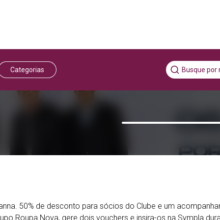
Categorias
Vianna. 50% de desconto para sócios do Clube e um acompanhant
upo Roupa Nova, gere dois vouchers e insira-os na Sympla dur