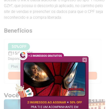
GZH", que possui o desconto já aplicado, no carrinho pelo
site de vendas e preencher os dados para que o CPF seja
reconhecido e a compra liberada.
Benefícios
50
%OFF
15/08/2026
Disponível para assinantes:
Plus
Premium
Assinar agora
Você também pode gostar