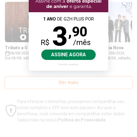
Tributo a O Rappa
Roupa Nova
08/08/2026
08/08/2026
Dia 08/08, sábado, às 18h, no Hard Rock Café Porto
Dia 08/08, sábado, às 
Alegre. Sócios do Clube do Assinante tem isenção
Vianna. 50% de desco
do ingresso, válido apenas na hora na unidade do
acompanhante. Clique 
parceiro.
compra de dois ingre
show do grupo Roupa 
Ver mais
insira-os na Sympla d
Para oferecer o benefício, precisamos compartilhar seu
nome completo e CPF com este parceiro. Ao usar o
benefícios, você concorda em compartilhar estes dados.
Saiba mais na nossa
Política de Privacidade
.