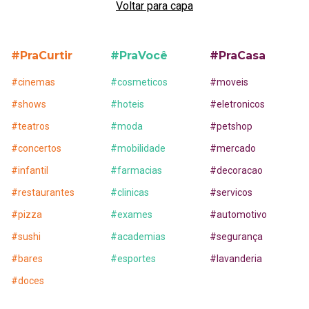
Voltar para capa
#PraCurtir
#PraVocê
#PraCasa
#
cinemas
#
cosmeticos
#
moveis
#
shows
#
hoteis
#
eletronicos
#
teatros
#
moda
#
petshop
#
concertos
#
mobilidade
#
mercado
#
infantil
#
farmacias
#
decoracao
#
restaurantes
#
clinicas
#
servicos
#
pizza
#
exames
#
automotivo
#
sushi
#
academias
#
segurança
#
bares
#
esportes
#
lavanderia
#
doces