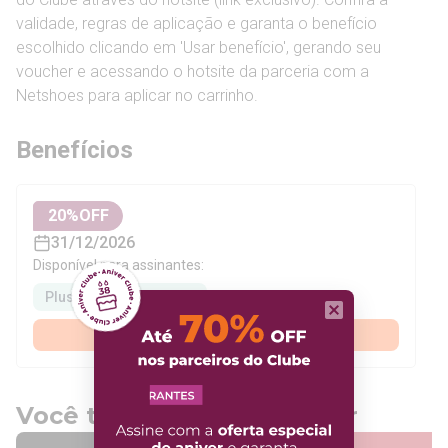
validade, regras de aplicação e garanta o benefício
escolhido clicando em 'Usar benefício', gerando seu
voucher e acessando o hotsite da parceria com a
Netshoes para aplicar no carrinho.
Benefícios
20
%OFF
31/12/2026
Disponível para assinantes:
Plus
Premium
Assinar agora
Você também pode gostar