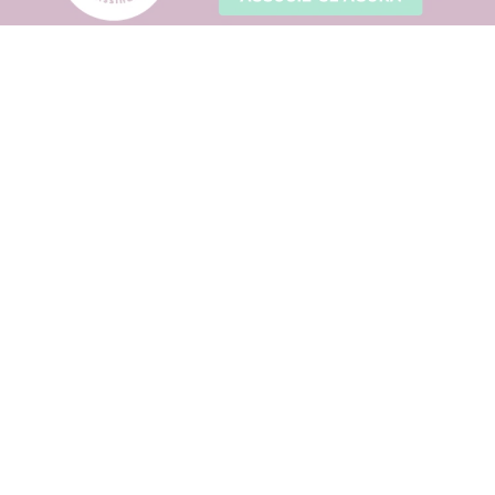
Sobre o Clube
Regulamento
Sugira um parceiro
Dúvidas frequentes
Fale conosco
Política de Privacidade