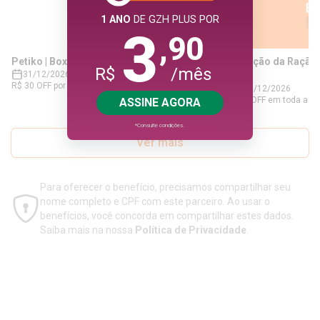
Petiko | Box para pets
Estação da Ração |
31/12/2026
tosa
R$ 30 OFF por mês + BOX Extra + Comedouro Gira
31/12/2026
Gira + Tapete de Lamber para sócios do Clube, válido
15% OFF em toda a loj
em assinaturas semestrais ou anuais.
pagamentos 1x no cré
de brinquedos e acessó
e 10% OFF em vacinas
Ver mais
avulsos (1x no cartão)
desconto, clique em 'U
voucher e apresente 
parceiro para obter o 
Para oferecer o benefício, precisamos compartilhar seu
nome completo e CPF com este parceiro. Ao usar o
benefícios, você concorda em compartilhar estes dados.
Saiba mais na nossa
Política de Privacidade
.