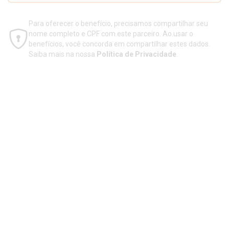
hotsite da parceria com a RDC Viagens e visualizar
os cupons.
Para oferecer o benefício, precisamos compartilhar seu
nome completo e CPF com este parceiro. Ao usar o
benefícios, você concorda em compartilhar estes dados.
Saiba mais na nossa
Política de Privacidade
.