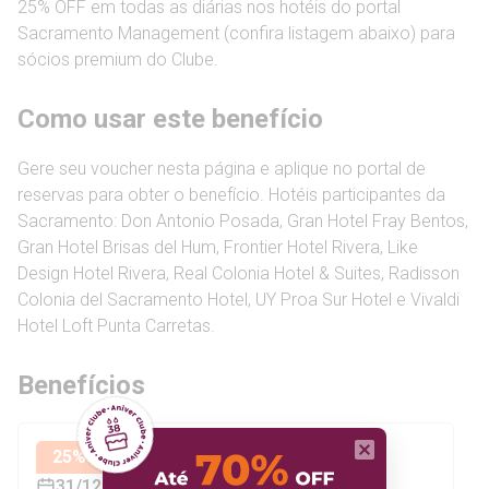
25% OFF em todas as diárias nos hotéis do portal
Sacramento Management (confira listagem abaixo) para
sócios premium do Clube.
Como usar este benefício
Gere seu voucher nesta página e aplique no portal de
reservas para obter o benefício. Hotéis participantes da
Sacramento: Don Antonio Posada, Gran Hotel Fray Bentos,
Gran Hotel Brisas del Hum, Frontier Hotel Rivera, Like
Design Hotel Rivera, Real Colonia Hotel & Suites, Radisson
Colonia del Sacramento Hotel, UY Proa Sur Hotel e Vivaldi
Hotel Loft Punta Carretas.
Benefícios
25
%OFF
31/12/2026