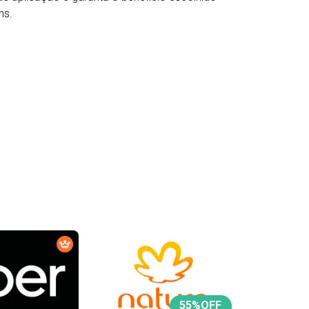
ns.
55
%OFF