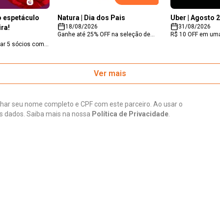
no espetáculo
Natura | Dia dos Pais
Uber | Agosto 
18/08/2026
31/08/2026
ira!
Ganhe até 25% OFF na seleção de
R$ 10 OFF em uma
produtos do site ou app Natura para
sócios premium do
ear 5 sócios com
sócios do Clube através do hotsite
da Uber, limitado 
 para o
(link exclusivo), válido até 10/08. Não
durante o mês de 
 brasileira, com
aplicável em biome, bothanica, alta
31/08/2026, às 23
etáculo acontece
Ver mais
perfumaria e sabonetes em barra
limitado, sujeito 
8/10, no Teatro
promocionados.
vouchers.
m criatividade e
eriência especial.
lhar seu nome completo e CPF com este parceiro. Ao usar o
s dados. Saiba mais na nossa
Política de Privacidade
.