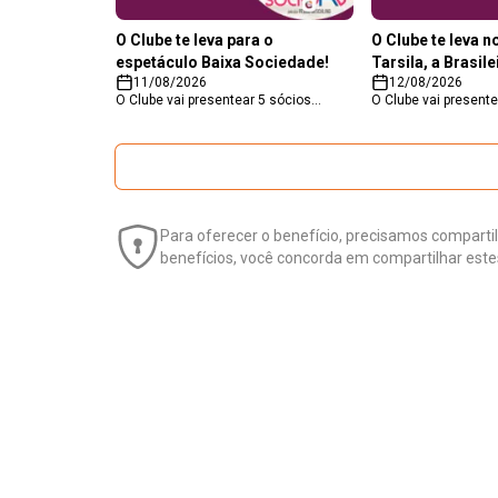
O Clube te leva para o
O Clube te leva 
espetáculo Baixa Sociedade!
Tarsila, a Brasile
11/08/2026
12/08/2026
O Clube vai presentear 5 sócios
O Clube vai present
premium com um par de ingressos
um par de ingressos
papara o espetáculo espetáculo
espetáculo Tarsila, a
"Baixa Sociedade", que acontece no
Claudia Raia. O esp
dia 14/08, no Teatro do Bourbon
entre os dias 15 a 1
Country. Responda com criatividade e
Fiergs. Responda co
concorra a essa experiência especial.
concorra a essa exp
Para oferecer o benefício, precisamos comparti
benefícios, você concorda em compartilhar este