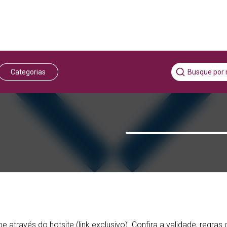
Categorias
través do hotsite (link exclusivo). Confira a validade, regras