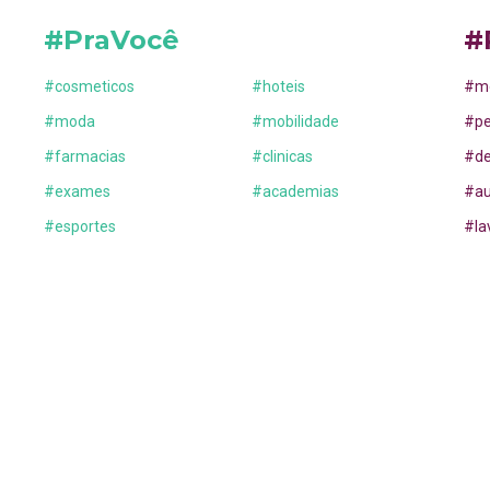
#PraVocê
#
#
cosmeticos
#
hoteis
#
m
#
moda
#
mobilidade
#
p
#
farmacias
#
clinicas
#
d
#
exames
#
academias
#
a
#
esportes
#
la