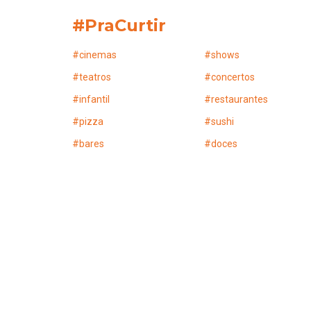
#PraCurtir
#
cinemas
#
shows
#
teatros
#
concertos
#
infantil
#
restaurantes
#
pizza
#
sushi
#
bares
#
doces