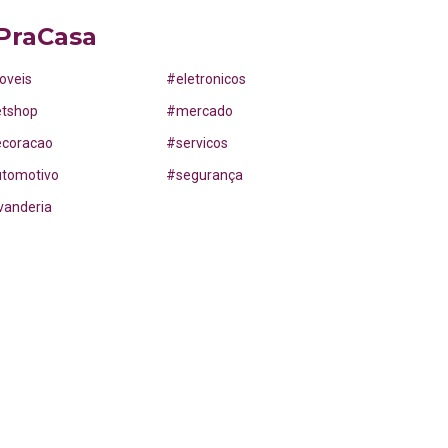
PraCasa
oveis
#
eletronicos
etshop
#
mercado
ecoracao
#
servicos
utomotivo
#
segurança
vanderia