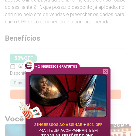
do assinante ZH", que possui o desconto já aplicado, no
carrinho pelo site de vendas e preencher os dados para
que o CPF seja reconhecido e a compra liberada.
Benefícios
50
%OFF
16/08/2026
Disponível para assinantes:
Plus
Premium
Assinar agora
Você também pode gostar