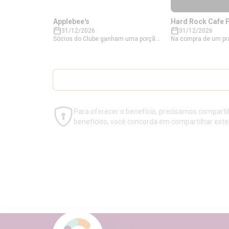
Applebee's
Hard Rock Cafe 
31/12/2026
31/12/2026
Sócios do Clube ganham uma porção
Na compra de um pr
de Bacon Cheddar Fries na compra de
categorias participa
um prato principal. Limitado a 1 por
Clube ganham um co
mesa, não aplicável junto a outras
somente sábados e
promoções na compra do prato
12h às 18h. *Escolh
principal. Clique em 'Usar benefício',
categorias para gan
gere seu voucher e apresente na
STEAK BURGERS, S
unidade do parceiro para obter o
STACKED, SANDWICH
benefício.
BOWLS E SPECIALTY
Para oferecer o benefício, precisamos comparti
benefícios, você concorda em compartilhar este