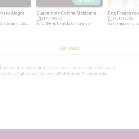
50
%OFF
Porto Alegre
Guacamole Cocina Mexicana
Don Francesco
31/12/2026
31/12/2026
ato de uma das
10% OFF no total da conta (não
Na compra de 2 ro
ntes* sócios do
cumulativo) e 50% OFF no couvert
Clube têm 50% OF
mbo kids, válido
artístico. Também, sócios que
garantir o seu de
 domingos das
pedirem um supernacho ganham um
'Usar benefício', 
a entre as
churros del chavo, válido de domingo
apresente na unid
Ver mais
har o combo kids:
a quinta. Clique em 'Usar benefício',
obter o desconto.
MASHED E
gere seu voucher e apresente na
ES, SALADS E
unidade do parceiro para obter o
 ENTREÉS.
desconto.
lhar seu nome completo e CPF com este parceiro. Ao usar o
s dados. Saiba mais na nossa
Política de Privacidade
.