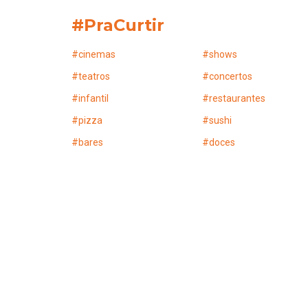
#PraCurtir
#
cinemas
#
shows
#
teatros
#
concertos
#
infantil
#
restaurantes
#
pizza
#
sushi
#
bares
#
doces