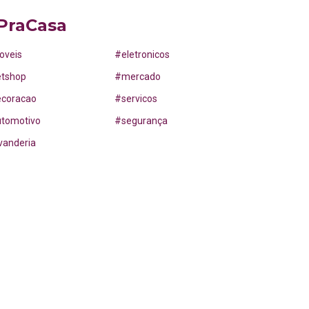
PraCasa
oveis
#
eletronicos
etshop
#
mercado
ecoracao
#
servicos
utomotivo
#
segurança
vanderia