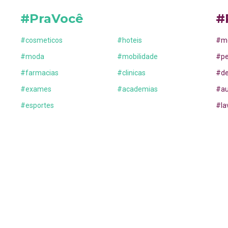
#PraVocê
#
#
cosmeticos
#
hoteis
#
m
#
moda
#
mobilidade
#
p
#
farmacias
#
clinicas
#
d
#
exames
#
academias
#
a
#
esportes
#
la