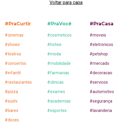
Voltar para capa
#PraCurtir
#PraVocê
#PraCasa
#
cinemas
#
cosmeticos
#
moveis
#
shows
#
hoteis
#
eletronicos
#
teatros
#
moda
#
petshop
#
concertos
#
mobilidade
#
mercado
#
infantil
#
farmacias
#
decoracao
#
restaurantes
#
clinicas
#
servicos
#
pizza
#
exames
#
automotivo
#
sushi
#
academias
#
segurança
#
bares
#
esportes
#
lavanderia
#
doces