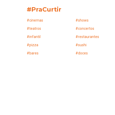
#PraCurtir
#
cinemas
#
shows
#
teatros
#
concertos
#
infantil
#
restaurantes
#
pizza
#
sushi
#
bares
#
doces