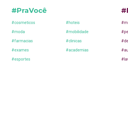
#PraVocê
#
#
cosmeticos
#
hoteis
#
m
#
moda
#
mobilidade
#
p
#
farmacias
#
clinicas
#
d
#
exames
#
academias
#
a
#
esportes
#
la