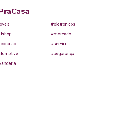
PraCasa
oveis
#
eletronicos
etshop
#
mercado
ecoracao
#
servicos
utomotivo
#
segurança
vanderia