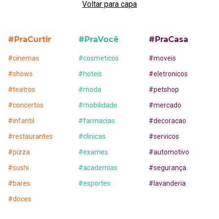
Voltar para capa
#PraCurtir
#PraVocê
#PraCasa
#
cinemas
#
cosmeticos
#
moveis
#
shows
#
hoteis
#
eletronicos
#
teatros
#
moda
#
petshop
#
concertos
#
mobilidade
#
mercado
#
infantil
#
farmacias
#
decoracao
#
restaurantes
#
clinicas
#
servicos
#
pizza
#
exames
#
automotivo
#
sushi
#
academias
#
segurança
#
bares
#
esportes
#
lavanderia
#
doces