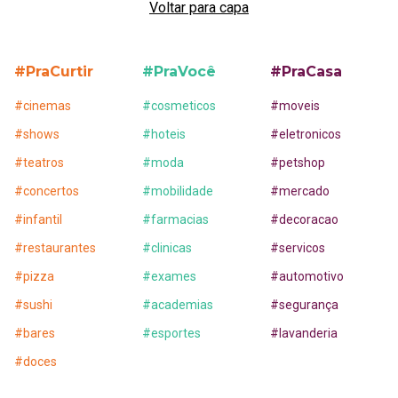
Voltar para capa
#PraCurtir
#PraVocê
#PraCasa
#
cinemas
#
cosmeticos
#
moveis
#
shows
#
hoteis
#
eletronicos
#
teatros
#
moda
#
petshop
#
concertos
#
mobilidade
#
mercado
#
infantil
#
farmacias
#
decoracao
#
restaurantes
#
clinicas
#
servicos
#
pizza
#
exames
#
automotivo
#
sushi
#
academias
#
segurança
#
bares
#
esportes
#
lavanderia
#
doces