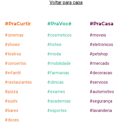
Voltar para capa
#PraCurtir
#PraVocê
#PraCasa
#
cinemas
#
cosmeticos
#
moveis
#
shows
#
hoteis
#
eletronicos
#
teatros
#
moda
#
petshop
#
concertos
#
mobilidade
#
mercado
#
infantil
#
farmacias
#
decoracao
#
restaurantes
#
clinicas
#
servicos
#
pizza
#
exames
#
automotivo
#
sushi
#
academias
#
segurança
#
bares
#
esportes
#
lavanderia
#
doces