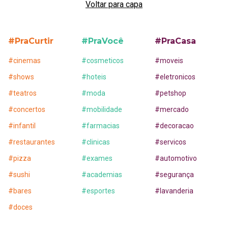
Voltar para capa
#PraCurtir
#PraVocê
#PraCasa
#
cinemas
#
cosmeticos
#
moveis
#
shows
#
hoteis
#
eletronicos
#
teatros
#
moda
#
petshop
#
concertos
#
mobilidade
#
mercado
#
infantil
#
farmacias
#
decoracao
#
restaurantes
#
clinicas
#
servicos
#
pizza
#
exames
#
automotivo
#
sushi
#
academias
#
segurança
#
bares
#
esportes
#
lavanderia
#
doces