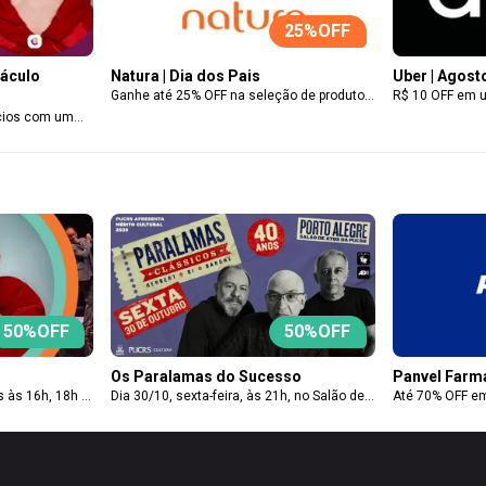
25
%OFF
táculo
Natura | Dia dos Pais
Uber | Agost
Ganhe até 25% OFF na seleção de produtos
R$ 10 OFF em 
do site ou app Natura para sócios do Clube
premium do Club
ócios com um
através do hotsite (link exclusivo), válido
limitado a 1 us
táculo Tarsila,
até 10/08. Não aplicável em biome,
agosto (até 31
ia. O
bothanica, alta perfumaria e sabonetes em
Benefício limita
os dias 15 a
barra promocionados.
de vouchers.
esponda com
ssa experiência
50
%OFF
50
%OFF
Os Paralamas do Sucesso
Panvel Farmá
 às 16h, 18h e
Dia 30/10, sexta-feira, às 21h, no Salão de
Até 70% OFF em
OFF para sócio
Atos da PUCRS. 50% de desconto para
saúde no site e
e.
sócios do Clube e um acompanhante.
Farmácias RS. 
Clique em 'Usar benefício', para a compra
site ou app da
de dois ingressos com desconto para o
você tenha out
show, gere dois vouchers e adicione o
pode ser necess