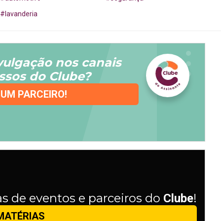
#
lavanderia
vulgação nos canais
essos do Clube?
 UM PARCEIRO!
as de eventos e parceiros do
!
Clube
 MATÉRIAS