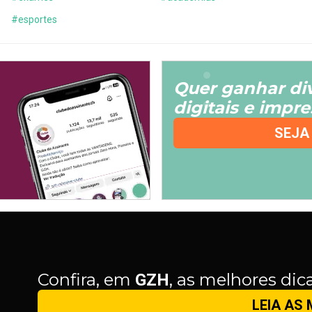
#
esportes
Quer ganhar di
digitais e impr
SEJA
Confira, em
, as melhores dic
GZH
LEIA AS