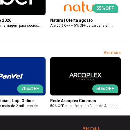
55
%OFF
o 2026
Natura | Oferta agosto
uma viagem para sócios
Até 50% OFF + 5% OFF da parceria em
e no aplicativo da Uber,
seleção de produtos do site ou app Natura
o por CPF durante o mês de
para sócios do Clube através do hotsite
/08/2026, às 23h30).
(link exclusivo), válido até 31/08. Não
do, sujeito à disponibilidade
aplicável em biome, bothanica, alta
perfumaria e sabonetes em barra
Ver mais
promocionados.
70
%OFF
50
%OFF
cias | Loja Online
Rede Arcoplex Cinemas
 mais de 2 mil itens de
50% OFF para sócios do Clube do Assinante
 aplicativo da Panvel
e um acompanhante, válido todos os dias,
Como usar: faça login no
em todas as sessões e também para
 Panvel com o seu CPF. Caso
exibições em 3D. Para garantir o seu
ros convênios vinculados,
desconto, clique em 'Usar beneficio' para
Ver mais
ário ativar o benefício do
gerar seu cupom e apresentar no momento