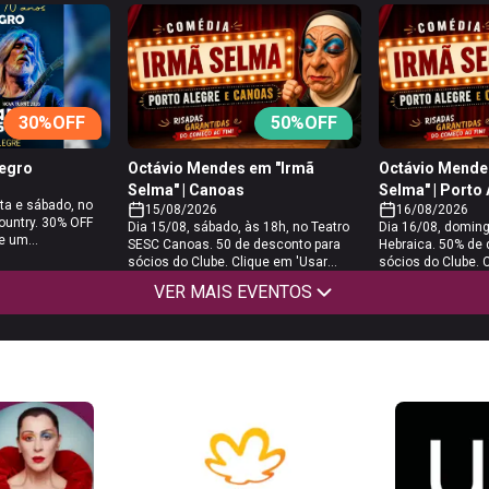
30
%OFF
50
%OFF
egro
Octávio Mendes em "Irmã
Octávio Mende
Selma" | Canoas
Selma" | Porto
xta e sábado, no
15/08/2026
16/08/2026
ountry. 30% OFF
Dia 15/08, sábado, às 18h, no Teatro
Dia 16/08, doming
 e um
SESC Canoas. 50 de desconto para
Hebraica. 50% de
é necessário
sócios do Clube. Clique em 'Usar
sócios do Clube. 
adicionar o
benefício', acesse o link e basta
benefício', acesse
VER MAIS EVENTOS
ube do Assinante
adicionar o ingresso do tipo "PROMO
adicionar o ingres
desconto já
GZH", que possui o desconto já
assinante ZH", qu
 pelo site de
aplicado, no carrinho pelo site de
já aplicado, no car
 os dados para
vendas e preencher os dados para
vendas e preench
nhecido e a
que o CPF seja reconhecido e a
que o CPF seja re
s realizar a sua
compra liberada.
compra liberada.
 para a Uhuu.com
dos é de até 24h