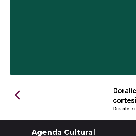
Dorali
cortes
Durante o 
cortesia n
continuam 
Agenda Cultural
do Bom Fi