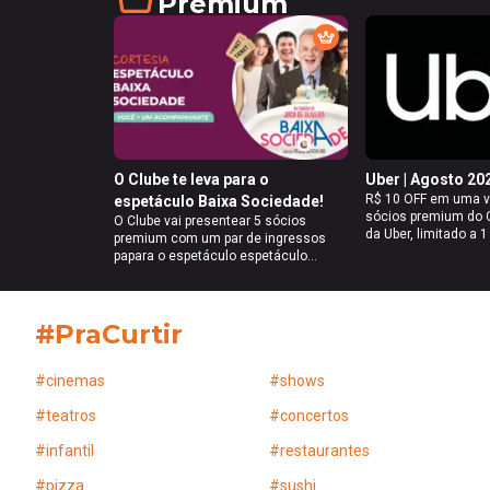
Premium
em um dos Postos SIM. Cada voucher vale
para 1 utilização.
O Clube te leva para o
Uber | Agosto 20
R$ 10 OFF em uma v
espetáculo Baixa Sociedade!
sócios premium do C
O Clube vai presentear 5 sócios
da Uber, limitado a 
premium com um par de ingressos
durante o mês de ag
papara o espetáculo espetáculo
31/08/2026, às 23h3
"Baixa Sociedade", que acontece no
limitado, sujeito à d
dia 14/08, no Teatro do Bourbon
vouchers.
Country. Responda com criatividade e
#PraCurtir
concorra a essa experiência especial.
#
cinemas
#
shows
#
teatros
#
concertos
#
infantil
#
restaurantes
#
pizza
#
sushi