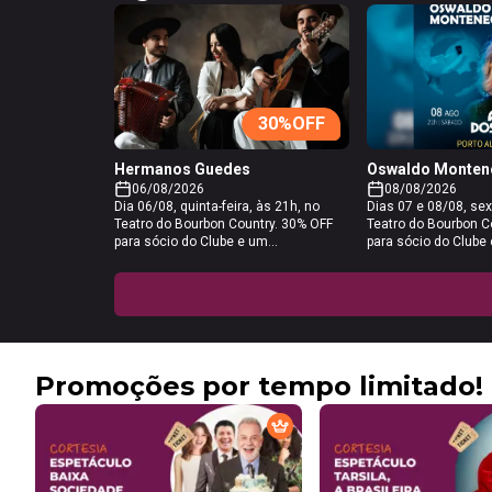
30
%OFF
Hermanos Guedes
Oswaldo Monten
06/08/2026
08/08/2026
Dia 06/08, quinta-feira, às 21h, no
Dias 07 e 08/08, se
Teatro do Bourbon Country. 30% OFF
Teatro do Bourbon C
para sócio do Clube e um
para sócio do Clube
acompanhante. Não é necessário
acompanhante. Não 
gerar código, basta adicionar o
gerar código, basta 
ingresso do tipo "Clube do Assinante
ingresso do tipo "Cl
GZH", que possui o desconto já
GZH", que possui o 
aplicado, no carrinho pelo site de
aplicado, no carrinho
vendas e preencher os dados para
vendas e preencher
que o CPF seja reconhecido e a
que o CPF seja reco
Promoções por tempo limitado!
compra liberada. Após realizar a sua
compra liberada. Apó
assinatura, o prazo para a Uhuu.com
assinatura, o prazo
reconhecer seus dados é de até 24h
reconhecer seus da
corridas.
corridas.