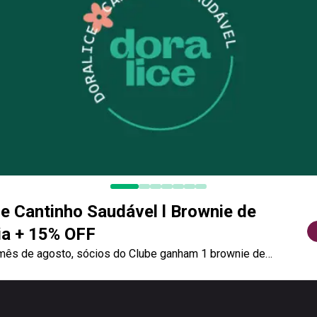
ce Cantinho Saudável l Brownie de
ia + 15% OFF
mês de agosto, sócios do Clube ganham 1 brownie de
a compra de um prato principal no almoço. Além da cortesia,
aproveitando 15% OFF sobre o valor total da conta na unidade
m (Mercado Brasco).