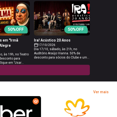
50
%OFF
50
%OFF
s em "Irmã
Ira! Acústico 20 Anos
17/10/2026
 Alegre
Dia 17/10, sábado, às 21h, no
Auditório Araújo Vianna. 50% de
o, às 19h, no Teatro
desconto para sócios do Clube e um
 desconto para
acompanhante. Clique em 'Usar
Clique em 'Usar
benefício', para a compra de dois
 o link e basta
ingressos com desconto para o show
so do tipo "Clube do
da banda Ira, gere dois vouchers e
e possui o desconto
insira-os na Sympla durante o
rinho pelo site de
pagamento.
er os dados para
conhecido e a
Ver mais