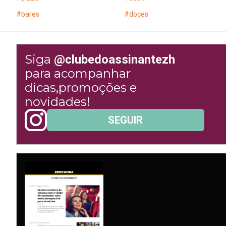
#
bares
#
doces
Siga
@clubedoassinantezh
para acompanhar
dicas,promoções e
novidades!
SEGUIR