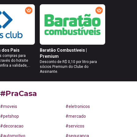
alizar os descontos
da compra dos ingressos.
a dos Pais
Baratão Combustíveis |
s compras para
Premium
través do hotsite
Desconto de R$ 0,10 por litro para
onfira a validade,
sócios Premium do Clube do
ão e garanta o
Assinante.
do clicando em 'Usar
loja' para acessar o
ia com a Sams Club e
ons.
#PraCasa
#
moveis
#
eletronicos
#
petshop
#
mercado
#
decoracao
#
servicos
#
automotivo
#
segurança